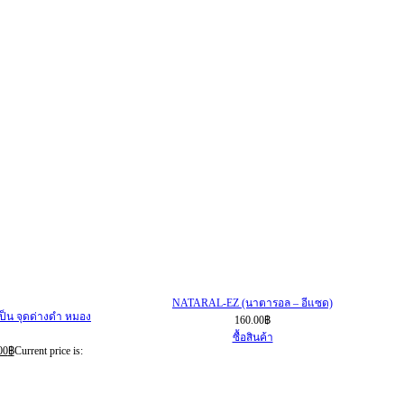
NATARAL-EZ (นาตารอล – อีแซด)
เป็น จุดด่างดำ หมอง
160.00
฿
ซื้อสินค้า
00
฿
Current price is: