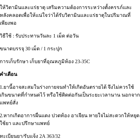
ให้วิตามินและแร่ธาตุ เสริมความต้องการระหว่างตั้งครรภ์และ
หลังคลอดเพื่อให้แน่ใจว่าได้รับวิตามินและแร่ธาตุในปริมาณที่
เพียงพอ
วิธีใช้ : รับประทานวันละ 1 เม็ด ต่อวัน
ขนาดบรรจุ 30 เม็ด / 1 กระปุก
การเก็บรักษา เก็บยาที่อุณหภูมิห้อง 23-35C
คำเตือน
1.ยานี้อาจสะสมในร่างกายจนทำให้เกิดอันตรายได้ จึงไม่ควรใช้
เกินขนาดที่กำหนดไว้ หรือใช้ติดต่อกันเป็นระยะเวลานาน นอกจา
แพทย์สั่ง
2.หากเกิดอาการผื่นแดง ปวดท้อง อาเจียน หายใจไม่สะดวกให้หยุด
ใช้ยา และปรึกษาแพทย์
ทะเบียนยา/รับแจ้ง 2A 363/32