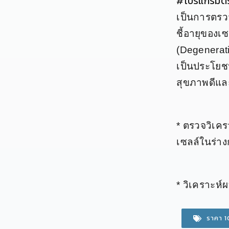
#โปรแกรมตร
เป็นการตรว
ชี้อายุของเ
(Degenerativ
เป็นประโยชน
สุขภาพดีและม
* ตรวจวิเค
เซลล์ในร่า
* วิเคราะห์
ราคา 1