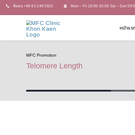
Skip
ติดต่อ +66 63 249 5923
Mon – Fri 18:00-20:00 Sat – Sun 09:
to
content
หน้าแร
MFC Promotion
Telomere Length