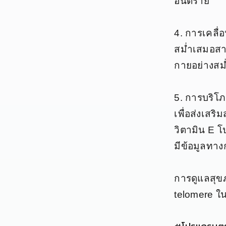
อันตราย
4. การเคลื
สม่ำเสมอสา
กายอย่างสม่ำ
5. การบริโ
เพื่อส่งเสร
วิตามิน E โ
มีข้อมูลทา
การดูแลสุข
telomere ใน