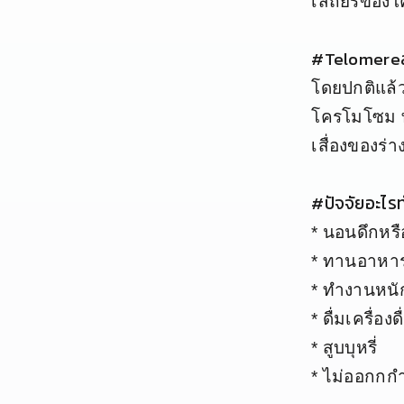
เสถียรของ
#Telomereส
โดยปกติแล้
โครโมโซม ท
เสื่องของร
#ปัจจัยอะไรท
* นอนดึกหร
* ทานอาหาร
* ทำงานหนั
* ดื่มเครื่อ
* สูบบุหรี่
* ไม่ออกกก