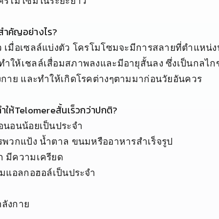
โครโมโซมในระยะยาว
ำคัญอย่างไร
?
ว เมื่อเซลล์แบ่งตัว โครโมโซมจะมีการสลายที่ตำแหน่
ำให้เชลล์เสื่อมสภาพลงและมีอายุสั้นลง ซึ่งเป็นกลไ
่างกาย และทำให้เกิดโรคต่างๆตามมาก่อนวัยอันควร
ำให้Telomereสั้นเร็วกว่าปกติ
?
ือนอนน้อยเป็นประจำ
พวกแป้ง น้ำตาล ขนมหรืออาหารสำเร็จรูป
ก มีความเครียด
งดื่มแอลกอฮอล์เป็นประจำ
ำลังกาย