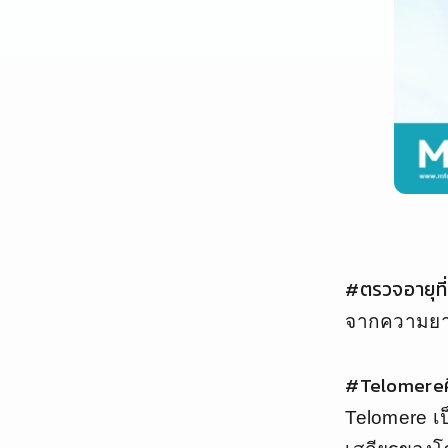
#ตรวจอายุที
จากความยาว
#Telomereค
Telomere เ