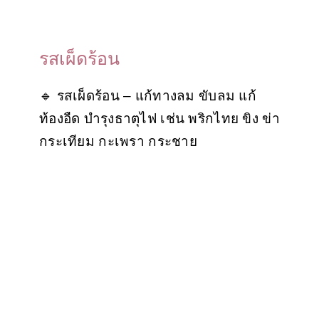
รสเผ็ดร้อน
🔹 รสเผ็ดร้อน – แก้ทางลม ขับลม แก้
ท้องอืด บำรุงธาตุไฟ เช่น พริกไทย ขิง ข่า
กระเทียม กะเพรา กระชาย