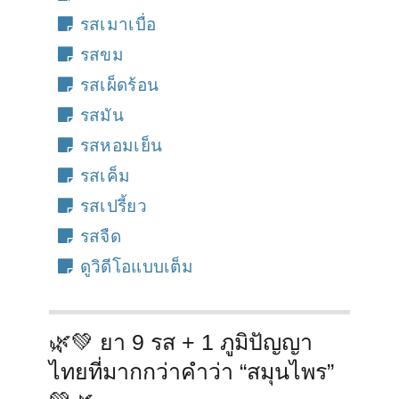
รสเมาเบื่อ
รสขม
รสเผ็ดร้อน
รสมัน
รสหอมเย็น
รสเค็ม
รสเปรี้ยว
รสจืด
ดูวิดีโอแบบเต็ม
🌿💚 ยา 9 รส + 1 ภูมิปัญญา
ไทยที่มากกว่าคำว่า “สมุนไพร”