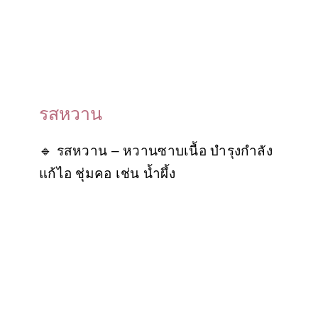
รสหวาน
🔹 รสหวาน – หวานซาบเนื้อ บำรุงกำลัง
แก้ไอ ชุ่มคอ เช่น น้ำผึ้ง