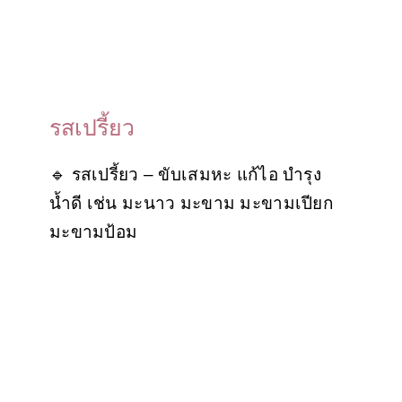
รสเปรี้ยว
🔹 รสเปรี้ยว – ขับเสมหะ แก้ไอ บำรุง
น้ำดี เช่น มะนาว มะขาม มะขามเปียก
มะขามป้อม