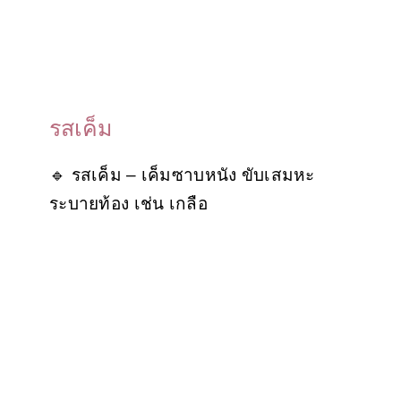
รสเค็ม
🔹 รสเค็ม – เค็มซาบหนัง ขับเสมหะ
ระบายท้อง เช่น เกลือ