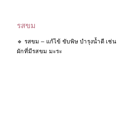
รสขม
🔹 รสขม – แก้ไข้ ขับพิษ บำรุงน้ำดี เช่น
ผักที่มีรสขม มะระ